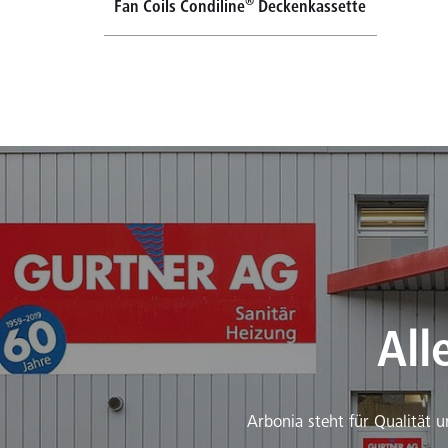
®
Fan Coils Condiline
Deckenkassette
All
Arbonia steht für Qualität 