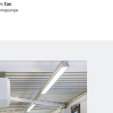
die
Fan
Wärmepumpe