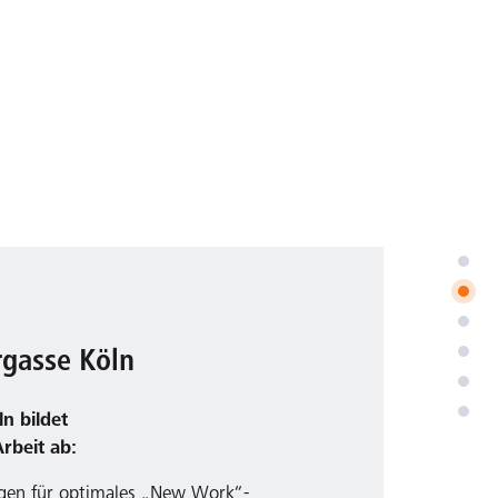
rgasse Köln
n bildet
rbeit ab:
rgen für optimales „New Work“-