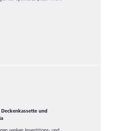
f Deckenkassette und
ia
gen senken Investitions- und