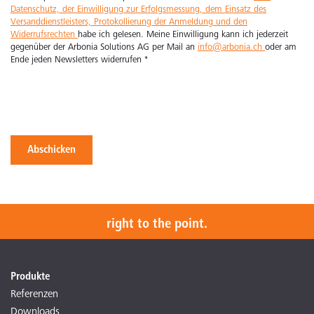
Datenschutz, der Einwilligung zur Erfolgsmessung, dem Einsatz des
Versanddienstleisters, Protokollierung der Anmeldung und den
Widerrufsrechten
habe ich gelesen. Meine Einwilligung kann ich jederzeit
gegenüber der Arbonia Solutions AG per Mail an
info@arbonia.ch
oder am
Ende jeden Newsletters widerrufen
*
Abschicken
right to the point.
Produkte
Referenzen
Downloads