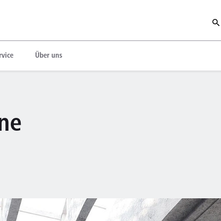
rvice
Über uns
ine