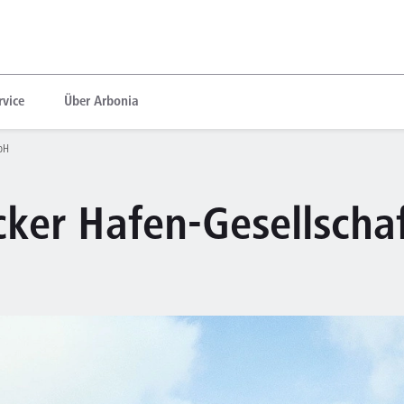
rvice
Über Arbonia
bH
ker Hafen-Gesellscha